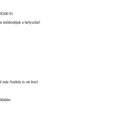
: 8500 Ft
n módosítjuk a helyszínt!
 már András is ott lesz!
ldalán: