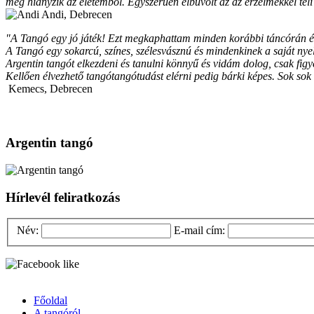
még hiányzik az életemből. Egyszerűen elbűvölt az az érzelmekkel teli
Andi, Debrecen
"A Tangó egy jó játék! Ezt megkaphattam minden korábbi táncórán és 
A Tangó egy sokarcú, színes, szélesvásznú és mindenkinek a saját n
Argentin tangót elkezdeni és tanulni könnyű és vidám dolog, csak figyel
Kellően élvezhető tangótangótudást elérni pedig bárki képes. Sok sok
Kemecs, Debrecen
Argentin tangó
Hírlevél feliratkozás
Név:
E-mail cím:
Főoldal
A tangóról