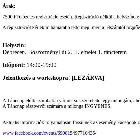
Árak:
7500 Ft előzetes regisztráció esetén. Regisztráció nélkül a helyszínen
A regisztrációt kérlek mihamarabb tedd meg, mert a létszámtól függőe
Helyszín:
Debrecen, Böszörményi út 2. II. emelet 1. táncterem
Időpont:
14:00-19:00
Jelentkezés a workshopra! [LEZÁRVA]
A Táncnap előtti szombaton várunk sok szeretettel egy milongára, ahol
A Táncnap résztvevői számára a milonga INGYENES.
Aktuális információk folyamatosan frissülnek az esemény Facebook o
www.facebook.com/events/690815497710435/