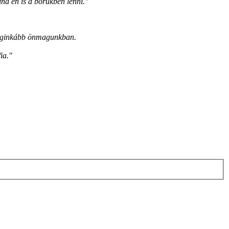
lna én is a bőrükben lenni."
 leginkább önmagunkban.
ia."