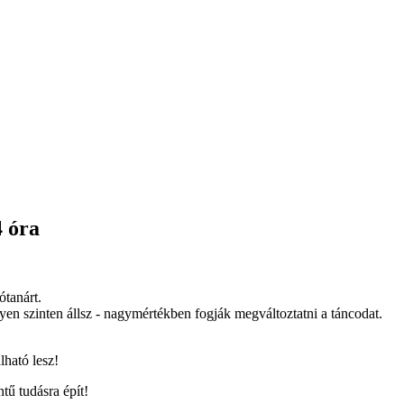
4 óra
ótanárt.
yen szinten állsz - nagymértékben fogják megváltoztatni a táncodat.
lható lesz!
tű tudásra épít!