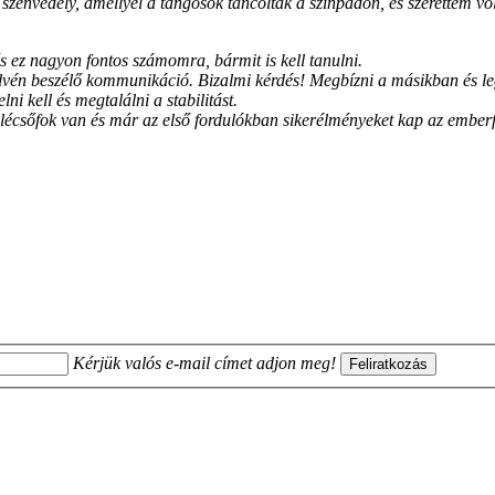
 szenvedély, amellyel a tangósok táncoltak a színpadon, és szerettem vo
ez nagyon fontos számomra, bármit is kell tanulni.
yelvén beszélő kommunikáció. Bizalmi kérdés! Megbízni a másikban és
ni kell és megtalálni a stabilitást.
 lécsőfok van és már az első fordulókban sikerélményeket kap az emberf
Kérjük valós e-mail címet adjon meg!