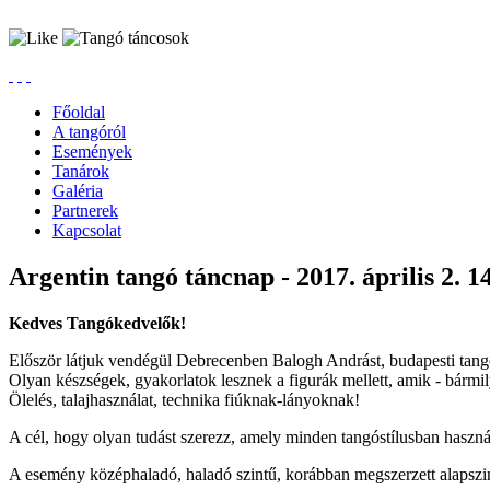
Főoldal
A tangóról
Események
Tanárok
Galéria
Partnerek
Kapcsolat
Argentin tangó táncnap - 2017. április 2. 1
Kedves Tangókedvelők!
Először látjuk vendégül Debrecenben Balogh Andrást, budapesti tang
Olyan készségek, gyakorlatok lesznek a figurák mellett, amik - bármil
Ölelés, talajhasználat, technika fiúknak-lányoknak!
A cél, hogy olyan tudást szerezz, amely minden tangóstílusban haszná
A esemény középhaladó, haladó szintű, korábban megszerzett alapszin