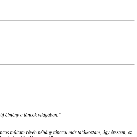
n új élmény a táncok világában."
táncos múltam révén néhány tánccal már találkoztam, úgy éreztem, ez