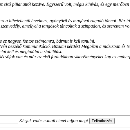
 az első pillanattól kezdve. Egyszerű volt, mégis kihívás, és egy merőbe
 ezt a hihetetlenül érzelmes, gyönyörű és magával ragadó táncot. Bár 
 szenvedély, amellyel a tangósok táncoltak a színpadon, és szerettem vo
ez nagyon fontos számomra, bármit is kell tanulni.
yelvén beszélő kommunikáció. Bizalmi kérdés! Megbízni a másikban és
ni kell és megtalálni a stabilitást.
 lécsőfok van és már az első fordulókban sikerélményeket kap az emberf
Kérjük valós e-mail címet adjon meg!