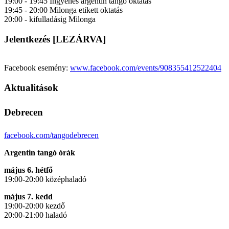
19:00 - 19:45 Ingyenes argentin tangó oktatás
19:45 - 20:00 Milonga etikett oktatás
20:00 - kifulladásig Milonga
Jelentkezés [LEZÁRVA]
Facebook esemény:
www.facebook.com/events/908355412522404
Aktualitások
Debrecen
facebook.com/tangodebrecen
Argentin tangó órák
május 6. hétfő
19:00-20:00 középhaladó
május 7. kedd
19:00-20:00 kezdő
20:00-21:00 haladó