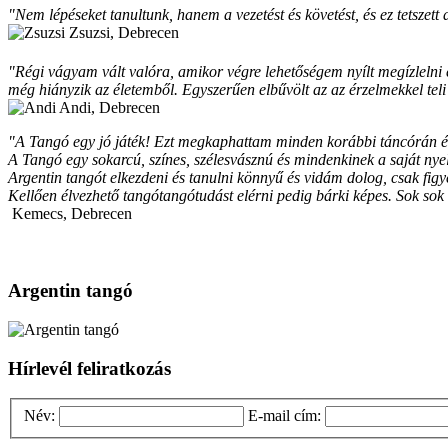
"Nem lépéseket tanultunk, hanem a vezetést és követést, és ez tetszett
Zsuzsi, Debrecen
"Régi vágyam vált valóra, amikor végre lehetőségem nyílt megízlelni
még hiányzik az életemből. Egyszerűen elbűvölt az az érzelmekkel teli
Andi, Debrecen
"A Tangó egy jó játék! Ezt megkaphattam minden korábbi táncórán és 
A Tangó egy sokarcú, színes, szélesvásznú és mindenkinek a saját n
Argentin tangót elkezdeni és tanulni könnyű és vidám dolog, csak figyel
Kellően élvezhető tangótangótudást elérni pedig bárki képes. Sok sok
Kemecs, Debrecen
Argentin tangó
Hírlevél feliratkozás
Név:
E-mail cím: