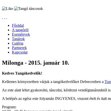
Főoldal
A tangóról
Események
Tanárok
Galéria
Partnerek
Kapcsolat
Milonga - 2015. január 10.
Kedves Tangókedvelők!
Kellemes környezetben várjuk a tangókedvelőket Debrecenben a
Tom
Az este alatt lehet gyakorolni, táncolni, kérdezni vendégtanárunktól is
A belépés az egész este folyamán INGYENES, viszont ételt és italt n
Program: