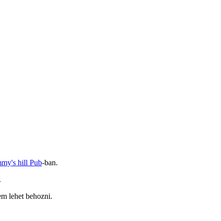
my's hill Pub
-ban.
.
em lehet behozni.